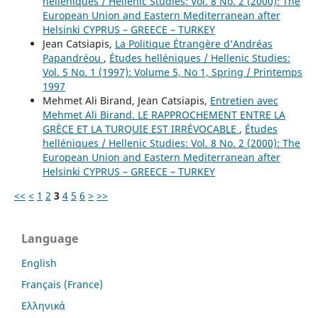
helléniques / Hellenic Studies: Vol. 8 No. 2 (2000): The
European Union and Eastern Mediterranean after
Helsinki CYPRUS – GREECE – TURKEY
Jean Catsiapis,
La Politique Étrangère d’Andréas
Papandréou
,
Études helléniques / Hellenic Studies:
Vol. 5 No. 1 (1997): Volume 5, No 1, Spring / Printemps
1997
Mehmet Ali Birand, Jean Catsiapis,
Entretien avec
Mehmet Ali Birand. LE RAPPROCHEMENT ENTRE LA
GRÈCE ET LA TURQUIE EST IRRÉVOCABLE
,
Études
helléniques / Hellenic Studies: Vol. 8 No. 2 (2000): The
European Union and Eastern Mediterranean after
Helsinki CYPRUS – GREECE – TURKEY
<<
<
1
2
3
4
5
6
>
>>
Language
English
Français (France)
Ελληνικά