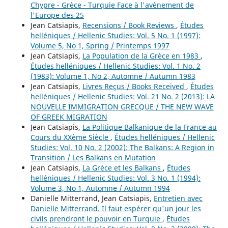
Chypre - Grèce - Turquie Face à l'avènement de
l'Europe des 25
Jean Catsiapis,
Recensions / Book Reviews
,
Études
helléniques / Hellenic Studies: Vol. 5 No. 1 (1997):
Volume 5, No 1, Spring / Printemps 1997
Jean Catsiapis,
La Population de la Grèce en 1983
,
Études helléniques / Hellenic Studies: Vol. 1 No. 2
(1983): Volume 1, No 2, Automne / Autumn 1983
Jean Catsiapis,
Livres Reçus / Books Received
,
Études
helléniques / Hellenic Studies: Vol. 21 No. 2 (2013): LA
NOUVELLE IMMIGRATION GRECQUE / THE NEW WAVE
OF GREEK MIGRATION
Jean Catsiapis,
La Politique Balkanique de la France au
Cours du XXème Siècle
,
Études helléniques / Hellenic
Studies: Vol. 10 No. 2 (2002): The Balkans: A Region in
Transition / Les Balkans en Mutation
Jean Catsiapis,
La Grèce et les Balkans
,
Études
helléniques / Hellenic Studies: Vol. 3 No. 1 (1994):
Volume 3, No 1, Automne / Autumn 1994
Danielle Mitterrand, Jean Catsiapis,
Entretien avec
Danielle Mitterrand. Il faut espérer qu'un jour les
civils prendront le pouvoir en Turquie
,
Études