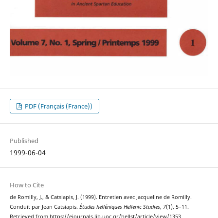
PDF (Français (France))
Published
1999-06-04
How to Cite
de Romilly, J., & Catsiapis, J. (1999). Entretien avec Jacqueline de Romilly.
Conduit par Jean Catsiapis.
Études helléniques Hellenic Studies
,
7
(1), 5–11.
Retrieved from https://ejournals.lib.uoc.gr/hellst/article/view/1353