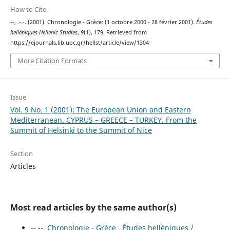
How to Cite
--, .-.-. (2001). Chronologie - Grèce: (1 octobre 2000 - 28 février 2001).
Études
helléniques Hellenic Studies
,
9
(1), 179. Retrieved from
https://ejournals.lib.uoc.gr/hellst/article/view/1304
More Citation Formats
Issue
Vol. 9 No. 1 (2001): The European Union and Eastern
Mediterranean. CYPRUS – GREECE – TURKEY. From the
Summit of Helsinki to the Summit of Nice
Section
Articles
Most read articles by the same author(s)
-- --,
Chronologie - Grèce
,
Études helléniques /