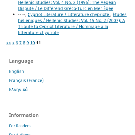
Hellenic Studies: Vol. 4 No. 2 (1996): The Aegean
Dispute / Le Différend Gréco-Turc en Mer Égée
-- --,
Cypriot Literature / Littérature chypriote
,
Études
helléniques / Hellenic Studies: Vol. 15 No. 2 (2007): A
Tribute to Cypriot Literature / Hommage à la
littérature chypriote
<<
<
6
7
8
9
10
11
Language
English
Français (France)
Ελληνικά
Information
For Readers
For Authors