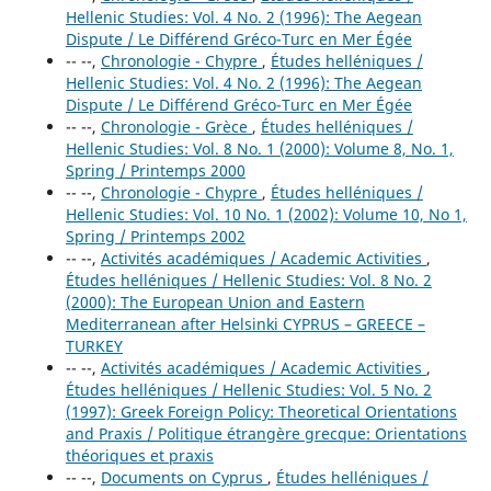
Hellenic Studies: Vol. 4 No. 2 (1996): The Aegean
Dispute / Le Différend Gréco-Turc en Mer Égée
-- --,
Chronologie - Chypre
,
Études helléniques /
Hellenic Studies: Vol. 4 No. 2 (1996): The Aegean
Dispute / Le Différend Gréco-Turc en Mer Égée
-- --,
Chronologie - Grèce
,
Études helléniques /
Hellenic Studies: Vol. 8 No. 1 (2000): Volume 8, No. 1,
Spring / Printemps 2000
-- --,
Chronologie - Chypre
,
Études helléniques /
Hellenic Studies: Vol. 10 No. 1 (2002): Volume 10, No 1,
Spring / Printemps 2002
-- --,
Activités académiques / Academic Activities
,
Études helléniques / Hellenic Studies: Vol. 8 No. 2
(2000): The European Union and Eastern
Mediterranean after Helsinki CYPRUS – GREECE –
TURKEY
-- --,
Activités académiques / Academic Activities
,
Études helléniques / Hellenic Studies: Vol. 5 No. 2
(1997): Greek Foreign Policy: Theoretical Orientations
and Praxis / Politique étrangère grecque: Orientations
théoriques et praxis
-- --,
Documents on Cyprus
,
Études helléniques /