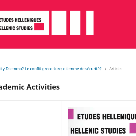
urity Dilemma? Le conflit greco-turc: dilemme de sécurité?
/
Articles
ademic Activities