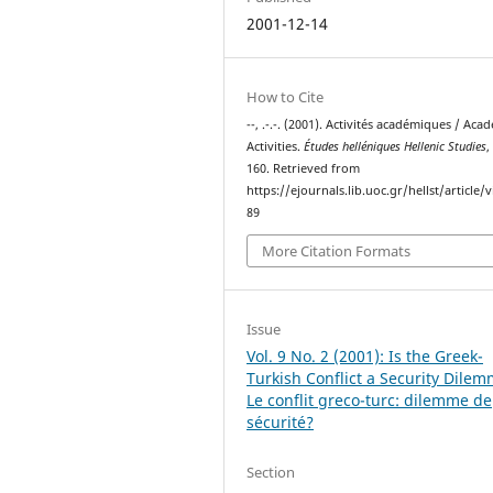
2001-12-14
How to Cite
--, .-.-. (2001). Activités académiques / Aca
Activities.
Études helléniques Hellenic Studies
160. Retrieved from
https://ejournals.lib.uoc.gr/hellst/article/
89
More Citation Formats
Issue
Vol. 9 No. 2 (2001): Is the Greek-
Turkish Conflict a Security Dile
Le conflit greco-turc: dilemme de
sécurité?
Section