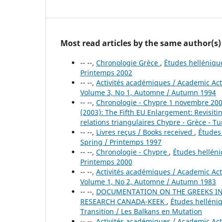
Most read articles by the same author(s)
-- --,
Chronologie Grèce
,
Études hellénique
Printemps 2002
-- --,
Activités académiques / Academic Act
Volume 3, No 1, Automne / Autumn 1994
-- --,
Chronologie - Chypre 1 novembre 2002
(2003): The Fifth EU Enlargement: Revisit
relations triangulaires Chypre - Grèce - T
-- --,
Livres reçus / Books received
,
Études 
Spring / Printemps 1997
-- --,
Chronologie - Chypre
,
Études helléniq
Printemps 2000
-- --,
Activités académiques / Academic Act
Volume 1, No 2, Automne / Autumn 1983
-- --,
DOCUMENTATION ON THE GREEKS IN 
RESEARCH CANADA-KEEK
,
Études helléniq
Transition / Les Balkans en Mutation
-- --,
Activités académiques / Academic Act