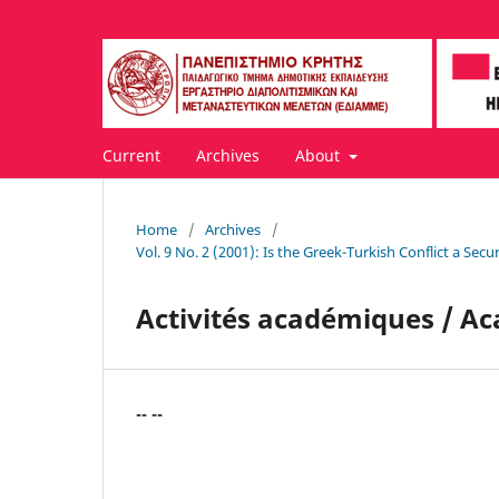
Current
Archives
About
Home
/
Archives
/
Vol. 9 No. 2 (2001): Is the Greek-Turkish Conflict a Sec
Activités académiques / Ac
-- --