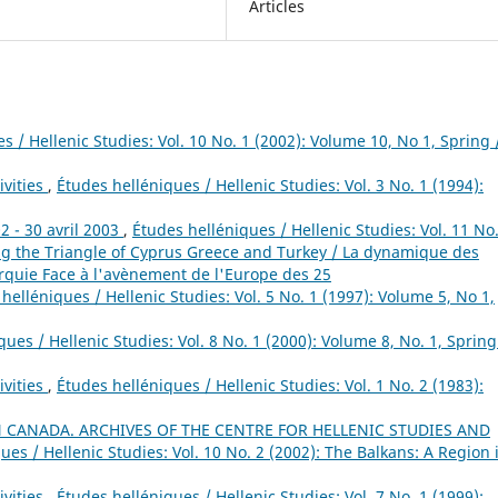
Articles
s / Hellenic Studies: Vol. 10 No. 1 (2002): Volume 10, No 1, Spring 
ivities
,
Études helléniques / Hellenic Studies: Vol. 3 No. 1 (1994):
 - 30 avril 2003
,
Études helléniques / Hellenic Studies: Vol. 11 No.
ing the Triangle of Cyprus Greece and Turkey / La dynamique des
urquie Face à l'avènement de l'Europe des 25
helléniques / Hellenic Studies: Vol. 5 No. 1 (1997): Volume 5, No 1,
ues / Hellenic Studies: Vol. 8 No. 1 (2000): Volume 8, No. 1, Spring
ivities
,
Études helléniques / Hellenic Studies: Vol. 1 No. 2 (1983):
CANADA. ARCHIVES OF THE CENTRE FOR HELLENIC STUDIES AND
ues / Hellenic Studies: Vol. 10 No. 2 (2002): The Balkans: A Region 
ivities
,
Études helléniques / Hellenic Studies: Vol. 7 No. 1 (1999):