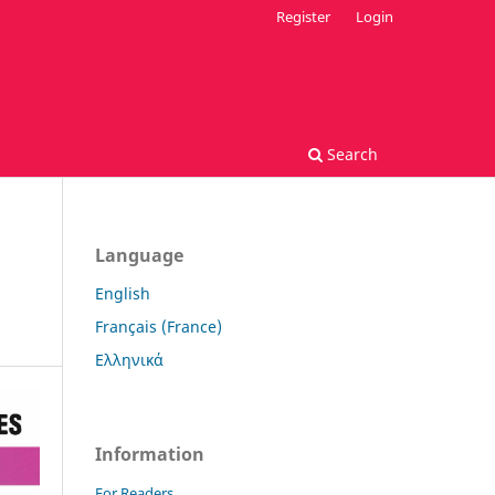
Register
Login
Search
Language
English
Français (France)
Ελληνικά
Information
For Readers