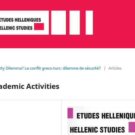
urity Dilemma? Le conflit greco-turc: dilemme de sécurité?
/
Articles
ademic Activities