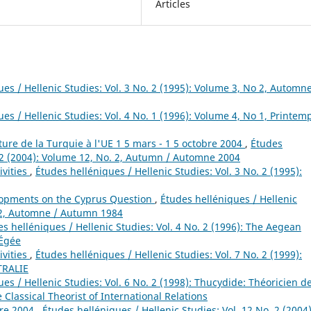
Articles
es / Hellenic Studies: Vol. 3 No. 2 (1995): Volume 3, No 2, Automne
es / Hellenic Studies: Vol. 4 No. 1 (1996): Volume 4, No 1, Printem
ure de la Turquie à l'UE 1 5 mars - 1 5 octobre 2004
,
Études
. 2 (2004): Volume 12, No. 2, Autumn / Automne 2004
ivities
,
Études helléniques / Hellenic Studies: Vol. 3 No. 2 (1995):
pments on the Cyprus Question
,
Études helléniques / Hellenic
o 2, Automne / Autumn 1984
s helléniques / Hellenic Studies: Vol. 4 No. 2 (1996): The Aegean
 Égée
ivities
,
Études helléniques / Hellenic Studies: Vol. 7 No. 2 (1999):
TRALIE
es / Hellenic Studies: Vol. 6 No. 2 (1998): Thucydide: Théoricien d
 Classical Theorist of International Relations
bre 2004
,
Études helléniques / Hellenic Studies: Vol. 12 No. 2 (2004)