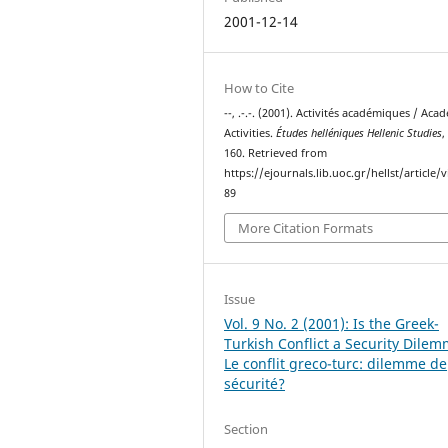
2001-12-14
How to Cite
--, .-.-. (2001). Activités académiques / Aca
Activities.
Études helléniques Hellenic Studies
160. Retrieved from
https://ejournals.lib.uoc.gr/hellst/article/
89
More Citation Formats
Issue
Vol. 9 No. 2 (2001): Is the Greek-
Turkish Conflict a Security Dile
Le conflit greco-turc: dilemme de
sécurité?
Section