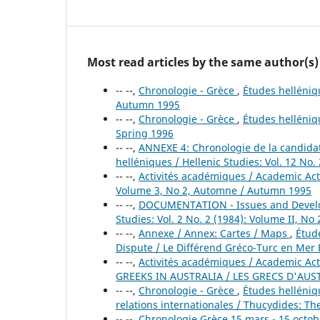
Most read articles by the same author(s)
-- --,
Chronologie - Grèce
,
Études helléniqu
Autumn 1995
-- --,
Chronologie - Grèce
,
Études helléniqu
Spring 1996
-- --,
ANNEXE 4: Chronologie de la candidat
helléniques / Hellenic Studies: Vol. 12 No
-- --,
Activités académiques / Academic Act
Volume 3, No 2, Automne / Autumn 1995
-- --,
DOCUMENTATION - Issues and Develo
Studies: Vol. 2 No. 2 (1984): Volume II, N
-- --,
Annexe / Annex: Cartes / Maps
,
Étude
Dispute / Le Différend Gréco-Turc en Mer
-- --,
Activités académiques / Academic Act
GREEKS IN AUSTRALIA / LES GRECS D'AUS
-- --,
Chronologie - Grèce
,
Études helléniqu
relations internationales / Thucydides: The
-- --,
Chronologie Grèce 15 mars - 15 octo