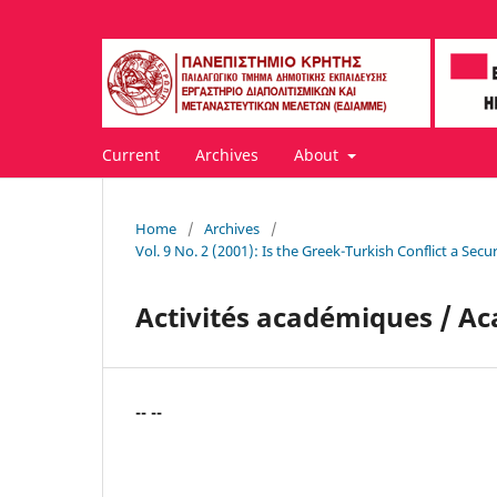
Current
Archives
About
Home
/
Archives
/
Vol. 9 No. 2 (2001): Is the Greek-Turkish Conflict a Sec
Activités académiques / Ac
-- --