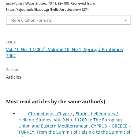
helléniques Hellenic Studies
,
10
(1), 99–100. Retrieved from
https://ejournals.lib.uoc.gr/hellst/article/view/1274
More Citation Formats
Issue
Vol. 10 No. 1 (2002): Volume 10, No 1, Spring / Printemps
2002
Section
Articles
Most read articles by the same author(s)
-- --,
Chronologie - Chypre
,
Études helléniques /
Hellenic Studies: Vol. 9 No. 1 (2001): The European
Union and Eastern Mediterranean. CYPRUS – GREECE –
TURKEY. From the Summit of Helsinki to the Summit of