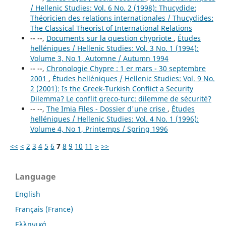
/ Hellenic Studies: Vol. 6 No. 2 (1998): Thucydide:
Théoricien des relations internationales / Thucydides:
The Classical Theorist of International Relations
-- --,
Documents sur la question chypriote
,
Études
helléniques / Hellenic Studies: Vol. 3 No. 1 (1994):
Volume 3, No 1, Automne / Autumn 1994
-- --,
Chronologie Chypre : 1 er mars - 30 septembre
2001
,
Études helléniques / Hellenic Studies: Vol. 9 No.
2 (2001): Is the Greek-Turkish Conflict a Security
Dilemma? Le conflit greco-turc: dilemme de sécurité?
-- --,
The Imia Files - Dossier d'une crise
,
Études
helléniques / Hellenic Studies: Vol. 4 No. 1 (1996):
Volume 4, No 1, Printemps / Spring 1996
<<
<
2
3
4
5
6
7
8
9
10
11
>
>>
Language
English
Français (France)
Ελληνικά