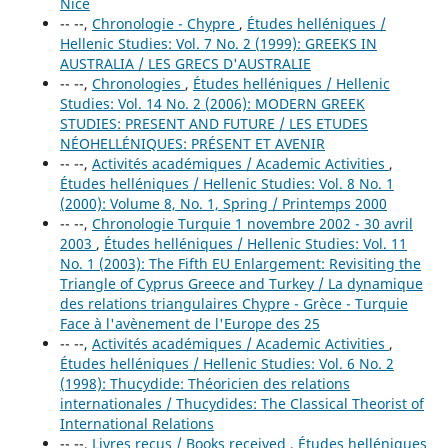
Nice
-- --,
Chronologie - Chypre
,
Études helléniques /
Hellenic Studies: Vol. 7 No. 2 (1999): GREEKS IN
AUSTRALIA / LES GRECS D'AUSTRALIE
-- --,
Chronologies
,
Études helléniques / Hellenic
Studies: Vol. 14 No. 2 (2006): MODERN GREEK
STUDIES: PRESENT AND FUTURE / LES ETUDES
NÉOHELLÉNIQUES: PRÉSENT ET AVENIR
-- --,
Activités académiques / Academic Activities
,
Études helléniques / Hellenic Studies: Vol. 8 No. 1
(2000): Volume 8, No. 1, Spring / Printemps 2000
-- --,
Chronologie Turquie 1 novembre 2002 - 30 avril
2003
,
Études helléniques / Hellenic Studies: Vol. 11
No. 1 (2003): The Fifth EU Enlargement: Revisiting the
Triangle of Cyprus Greece and Turkey / La dynamique
des relations triangulaires Chypre - Grèce - Turquie
Face à l'avènement de l'Europe des 25
-- --,
Activités académiques / Academic Activities
,
Études helléniques / Hellenic Studies: Vol. 6 No. 2
(1998): Thucydide: Théoricien des relations
internationales / Thucydides: The Classical Theorist of
International Relations
-- --,
Livres reçus / Books received
,
Études helléniques