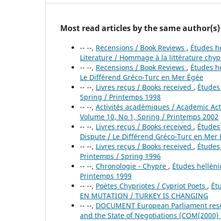
Most read articles by the same author(s)
-- --,
Recensions / Book Reviews
,
Études he
Literature / Hommage à la littérature chyp
-- --,
Recensions / Book Reviews
,
Études he
Le Différend Gréco-Turc en Mer Égée
-- --,
Livres reçus / Books received
,
Études 
Spring / Printemps 1998
-- --,
Activités académiques / Academic Act
Volume 10, No 1, Spring / Printemps 2002
-- --,
Livres reçus / Books received
,
Études 
Dispute / Le Différend Gréco-Turc en Mer
-- --,
Livres reçus / Books received
,
Études 
Printemps / Spring 1996
-- --,
Chronologie - Chypre
,
Études helléniq
Printemps 1999
-- --,
Poètes Chypriotes / Cypriot Poets
,
Ét
EN MUTATION / TURKEY IS CHANGING
-- --,
DOCUMENT European Parliament resol
and the State of Negotiations (COM(2000)