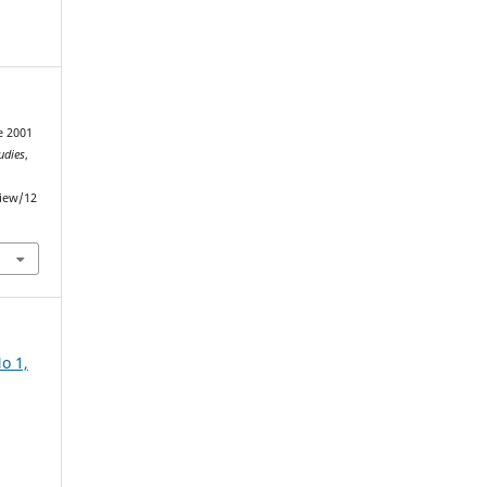
re 2001
udies
,
view/12
o 1,