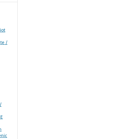
iot
te /
/
IE
n
enic