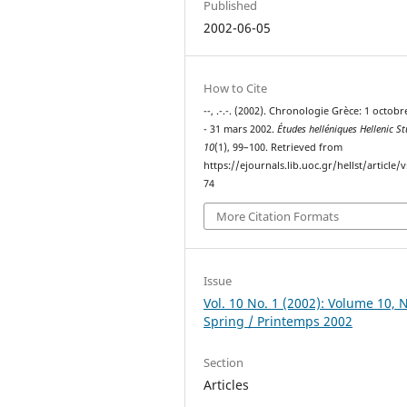
Published
2002-06-05
How to Cite
--, .-.-. (2002). Chronologie Grèce: 1 octob
- 31 mars 2002.
Études helléniques Hellenic St
10
(1), 99–100. Retrieved from
https://ejournals.lib.uoc.gr/hellst/article/
74
More Citation Formats
Issue
Vol. 10 No. 1 (2002): Volume 10, N
Spring / Printemps 2002
Section
Articles