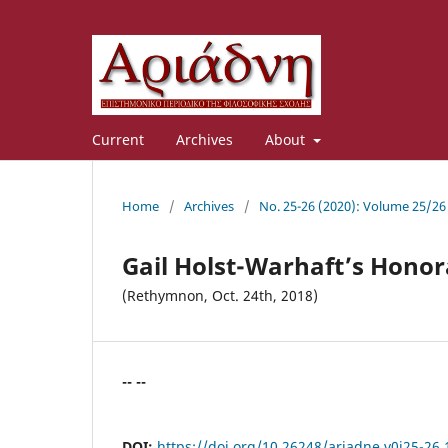
Current
Archives
About
Home
/
Archives
/
No. 25-26 (2020): Volume 25/26
Gail Holst-Warhaft’s Hono
(Rethymnon, Oct. 24th, 2018)
-- --
DOI:
https://doi.org/10.26248/ariadne.v0i25-26