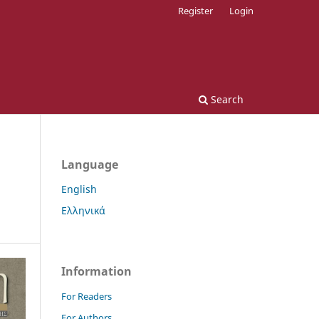
Register
Login
Search
Language
English
Ελληνικά
Information
For Readers
For Authors