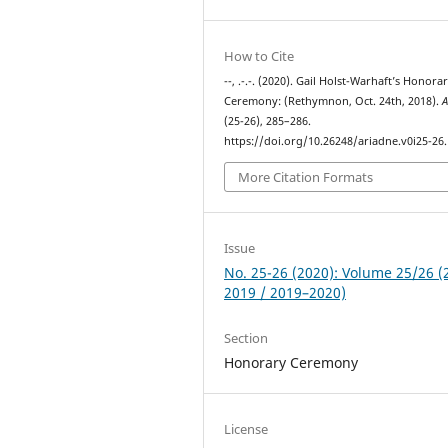
How to Cite
--, .-.-. (2020). Gail Holst-Warhaft’s Honora
Ceremony: (Rethymnon, Oct. 24th, 2018).
A
(25-26), 285–286.
https://doi.org/10.26248/ariadne.v0i25-26
More Citation Formats
Issue
No. 25-26 (2020): Volume 25/26 (
2019 / 2019–2020)
Section
Honorary Ceremony
License