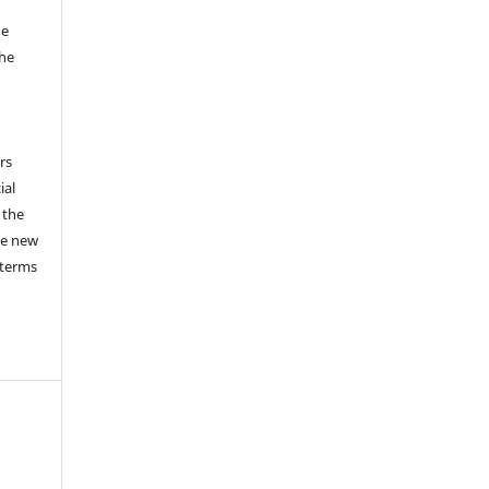
he
the
a
rs
ial
 the
he new
 terms