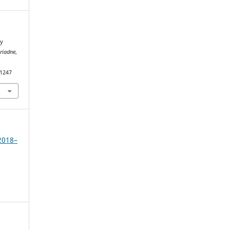
ry
riadne
,
.1247
2018–