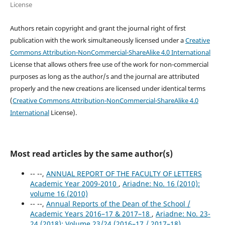
License
Authors retain copyright and grant the journal right of first
publication with the work simultaneously licensed under a
Creative
Commons Attribution-NonCommercial-ShareAlike 4.0 International
License that allows others free use of the work for non-commercial
purposes as long as the author/s and the journal are attributed
properly and the new creations are licensed under identical terms
(
Creative Commons Attribution-NonCommercial-ShareAlike 4.0
International
License).
Most read articles by the same author(s)
-- --,
ANNUAL REPORT OF ΤΗΕ FACULTY OF LETTERS
Academic Year 2009-2010
,
Ariadne: No. 16 (2010):
volume 16 (2010)
-- --,
Annual Reports of the Dean of the School /
Academic Years 2016–17 & 2017–18
,
Ariadne: No. 23-
24 (2018): Volume 23/24 (2016–17 / 2017–18)