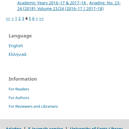
Academic Years 2016–17 & 2017–18
,
Ariadne: No. 23-
24 (2018): Volume 23/24 (2016–17 / 2017–18)
<<
<
1
2
3
4
5
6
>
>>
Language
English
Ελληνικά
Information
For Readers
For Authors
For Reviewers and Librarians
Ariadne
|
E-journals service
|
University of Crete Library