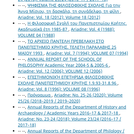
-- --,
ΨΗΦΙΣΜΑ ΤΗΣ ΦΙΛΟΣΟΦΙΚΗΣ ΣΧΟΛΗΣ Για την
Άννα Μίσιου, τη δασκάλα, τη συνάδελφο, τη φίλη
,
Ariadne: Vol. 18 (2012): Volume 18 (2012)
-- --,
Η Φιλοσοφική Σχολή του Πανεπιστημίου Κρήτης.
Ακαδημαϊκά έτη 1985-87
,
Ariadne: Vol. 4 (1988):
VOLUME 04 (1988)
-- --,
ΤΟ ΑΡΧΕΙΟ ΠΑΝΤΕΛΗ ΠΡΕΒΕΛΑΚΗ ΣΤΟ
ΠΑΝΕΠΙΣΤΗΜΙΟ ΚΡΗΤΗΣ. ΤΕΛΕΤΗ ΠΑΡΑΛΑΒΗΣ 25
ΜΑΙΟΥ 1993
,
Ariadne: Vol. 7 (1994): VOLUME 07 (1994)
-- --,
ANNUAL REPORT OF THE SCHOOL OF
PHILOSOPHY Academic Year 2004-5 & 2005-6
,
Ariadne: Vol. 12 (2006): VOLUME 12 (2006)
-- --,
ΕΠΙΣΤΗΜΟΝΙΚΉ ΕΠΕΤΗΡΙΔΑ ΦΙΛΟΣΟΦΙΚΗΣ
ΣΧΟΛΗΣ ΠΑΝΕΠΙΣΤΉΜΙΟΥ ΚΡΗΤΗΣ 1.9.93-31.8.96
,
Ariadne: Vol. 8 (1996): VOLUME 08 (1996)
-- --,
Πρόγραμμα
,
Ariadne: No. 25-26 (2020): Volume
25/26 (2018–2019 / 2019–2020)
-- --,
Annual Reports of the Department of History and
Archaeology / Academic Years 2016–17 & 2017–18
,
Ariadne: No. 23-24 (2018): Volume 23/24 (2016–17 /
2017–18)
-- --,
Annual Reports of the Department of Philology /