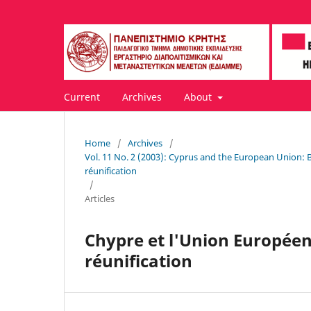
Current
Archives
About
Home
/
Archives
/
Vol. 11 No. 2 (2003): Cyprus and the European Union: 
réunification
/
Articles
Chypre et l'Union Européenn
réunification