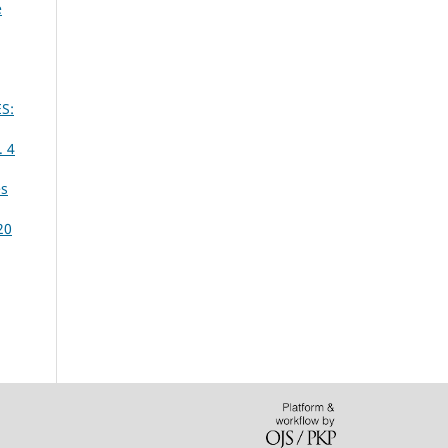
e
S:
. 4
es
20