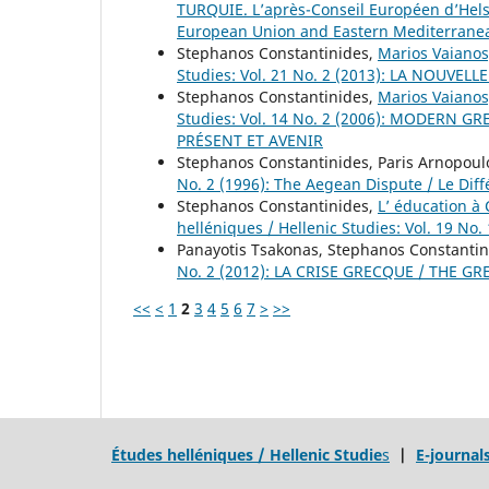
TURQUIE. L’après-Conseil Européen d’Hel
European Union and Eastern Mediterranea
Stephanos Constantinides,
Marios Vaianos
Studies: Vol. 21 No. 2 (2013): LA NOU
Stephanos Constantinides,
Marios Vaianos
Studies: Vol. 14 No. 2 (2006): MODERN 
PRÉSENT ET AVENIR
Stephanos Constantinides, Paris Arnopoul
No. 2 (1996): The Aegean Dispute / Le Di
Stephanos Constantinides,
L’ éducation à
helléniques / Hellenic Studies: Vol. 19 No.
Panayotis Tsakonas, Stephanos Constanti
No. 2 (2012): LA CRISE GRECQUE / THE GR
<<
<
1
2
3
4
5
6
7
>
>>
Études helléniques / Hellenic Studie
s
|
E-journal