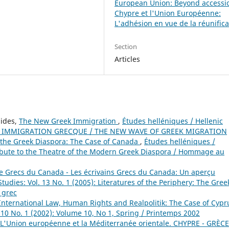
European Union: Beyond accessi
Chypre et l'Union Européenne:
L'adhésion en vue de la réunifica
Section
Articles
nides,
The New Greek Immigration
,
Études helléniques / Hellenic
VELLE IMMIGRATION GRECQUE / THE NEW WAVE OF GREEK MIGRATION
 the Greek Diaspora: The Case of Canada
,
Études helléniques /
 Tribute to the Theatre of the Modern Greek Diaspora / Hommage au
 de Grecs du Canada - Les écrivains Grecs du Canada: Un aperçu
tudies: Vol. 13 No. 1 (2005): Literatures of the Periphery: The Gree
s grec
International Law, Human Rights and Realpolitik: The Case of Cyp
. 10 No. 1 (2002): Volume 10, No 1, Spring / Printemps 2002
L'Union européenne et la Méditerranée orientale. CHYPRE - GRÈCE