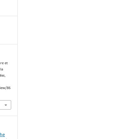
pre et
la
dies
,
view/86
the