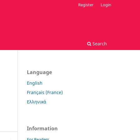
Register
Login
Search
Language
English
Français (France)
Ελληνικά
Information
For Readers