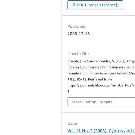
PDF (Français (France))
Published
2003-12-15
How to Cite
Joseph, J., & Constantinides, S. (2003). Chy
l’Union Européenne : l’adhésion en vue de 
réunification.
Études helléniques Hellenic Stu
11
(2), 05–12. Retrieved from
https://ejournals.lib.uoc.gr/hellst/article/
1
More Citation Formats
Issue
Vol. 11 No. 2 (2003): Cyprus and 