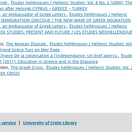
sinki
,
Études helléniques / Hellenic Studies: Vol. 8 No. 2 (2000): Th
n after Helsinki CYPRUS – GREECE – TURKEY
, an Ambassador of Greek Letters
,
Études helléniques / Hellenic
VELLE IMMIGRATION GRECQUE / THE NEW WAVE OF GREEK MIGRATION
, an Ambassador of Greek Letters
,
Études helléniques / Hellenic
GREEK STUDIES: PRESENT AND FUTURE / LES ETUDES NÉOHELLÉNIQUE
os,
The Aegean Dispute
,
Études helléniques / Hellenic Studies: Vol
fférend Gréco-Turc en Mer Égée
 Chypre De la colonisation à l’indépendance: Un bref aperçu
,
Étud
 1 (2011): Education in Greece and in the Diaspora
nides,
The Greek Crisis
,
Études helléniques / Hellenic Studies: Vol. 
EEK CRISIS
s service
|
University of Crete Library