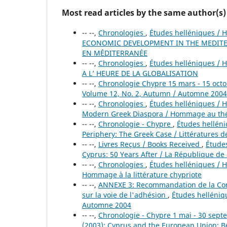
Most read articles by the same author(s)
-- --,
Chronologies
,
Études helléniques / H
ECONOMIC DEVELOPMENT IN THE MEDITE
EN MÉDITERRANÉE
-- --,
Chronologies
,
Études helléniques / H
A L’ HEURE DE LA GLOBALISATION
-- --,
Chronologie Chypre 15 mars - 15 oct
Volume 12, No. 2, Autumn / Automne 2004
-- --,
Chronologies
,
Études helléniques / He
Modern Greek Diaspora / Hommage au thé
-- --,
Chronologie - Chypre
,
Études helléniq
Periphery: The Greek Case / Littératures de
-- --,
Livres Reçus / Books Received
,
Études
Cyprus: 50 Years After / La République de
-- --,
Chronologies
,
Études helléniques / He
Hommage à la littérature chypriote
-- --,
ANNEXE 3: Recommandation de la Comm
sur la voie de l'adhésion
,
Études helléniqu
Automne 2004
-- --,
Chronologie - Chypre 1 mai - 30 sep
(2003): Cyprus and the European Union: B