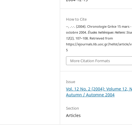
How to Cite
--, .-.-. (2004). Chronologie Grèce 15 mars -
octobre 2004.
Études helléniques Hellenic Stu
12
(2), 107–108. Retrieved from
https://ejournals.lib.uoc.gr/hellst/article/
5
More Citation Formats
Issue
Vol. 12 No. 2 (2004): Volume 12, N
Autumn / Automne 2004
Section
Articles