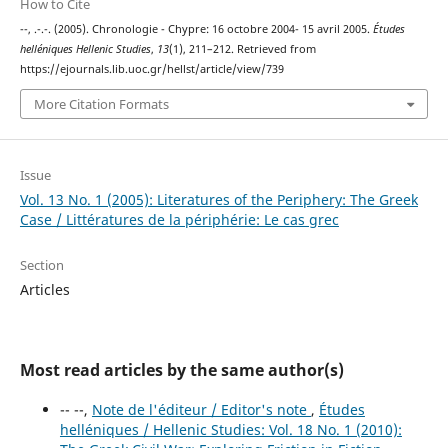
How to Cite
--, .-.-. (2005). Chronologie - Chypre: 16 octobre 2004- 15 avril 2005.
Études
helléniques Hellenic Studies
,
13
(1), 211–212. Retrieved from
https://ejournals.lib.uoc.gr/hellst/article/view/739
More Citation Formats
Issue
Vol. 13 No. 1 (2005): Literatures of the Periphery: The Greek
Case / Littératures de la périphérie: Le cas grec
Section
Articles
Most read articles by the same author(s)
-- --,
Note de l'éditeur / Editor's note
,
Études
helléniques / Hellenic Studies: Vol. 18 No. 1 (2010):