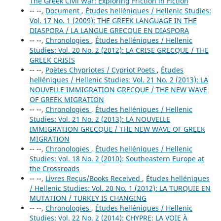
The Greek Civil War: Exploring Friction in Fiction
-- --,
Document
,
Études helléniques / Hellenic Studies:
Vol. 17 No. 1 (2009): THE GREEK LANGUAGE IN THE
DIASPORA / LA LANGUE GRECQUE EN DIASPORA
-- --,
Chronologies
,
Études helléniques / Hellenic
Studies: Vol. 20 No. 2 (2012): LA CRISE GRECQUE / THE
GREEK CRISIS
-- --,
Poètes Chypriotes / Cypriot Poets
,
Études
helléniques / Hellenic Studies: Vol. 21 No. 2 (2013): LA
NOUVELLE IMMIGRATION GRECQUE / THE NEW WAVE
OF GREEK MIGRATION
-- --,
Chronologies
,
Études helléniques / Hellenic
Studies: Vol. 21 No. 2 (2013): LA NOUVELLE
IMMIGRATION GRECQUE / THE NEW WAVE OF GREEK
MIGRATION
-- --,
Chronologies
,
Études helléniques / Hellenic
Studies: Vol. 18 No. 2 (2010): Southeastern Europe at
the Crossroads
-- --,
Livres Reçus/Books Received
,
Études helléniques
/ Hellenic Studies: Vol. 20 No. 1 (2012): LA TURQUIE EN
MUTATION / TURKEY IS CHANGING
-- --,
Chronologies
,
Études helléniques / Hellenic
Studies: Vol. 22 No. 2 (2014): CHYPRE: LA VOIE À