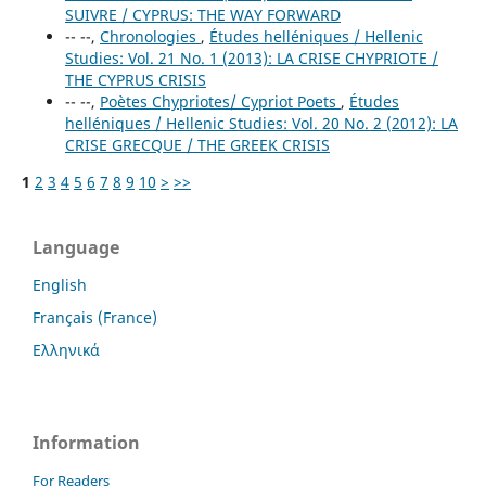
SUIVRE / CYPRUS: THE WAY FORWARD
-- --,
Chronologies
,
Études helléniques / Hellenic
Studies: Vol. 21 No. 1 (2013): LA CRISE CHYPRIOTE /
THE CYPRUS CRISIS
-- --,
Poètes Chypriotes/ Cypriot Poets
,
Études
helléniques / Hellenic Studies: Vol. 20 No. 2 (2012): LA
CRISE GRECQUE / THE GREEK CRISIS
1
2
3
4
5
6
7
8
9
10
>
>>
Language
English
Français (France)
Ελληνικά
Information
For Readers