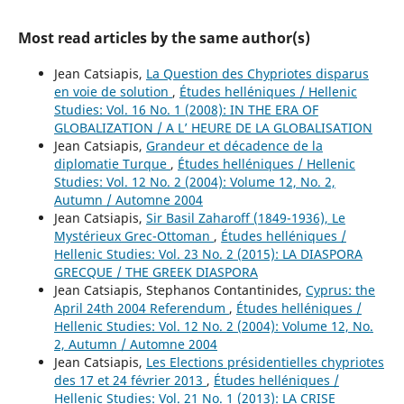
Most read articles by the same author(s)
Jean Catsiapis,
La Question des Chypriotes disparus
en voie de solution
,
Études helléniques / Hellenic
Studies: Vol. 16 No. 1 (2008): IN THE ERA OF
GLOBALIZATION / A L’ HEURE DE LA GLOBALISATION
Jean Catsiapis,
Grandeur et décadence de la
diplomatie Turque
,
Études helléniques / Hellenic
Studies: Vol. 12 No. 2 (2004): Volume 12, No. 2,
Autumn / Automne 2004
Jean Catsiapis,
Sir Basil Zaharoff (1849-1936), Le
Mystérieux Grec-Ottoman
,
Études helléniques /
Hellenic Studies: Vol. 23 No. 2 (2015): LA DIASPORA
GRECQUE / THE GREEK DIASPORA
Jean Catsiapis, Stephanos Contantinides,
Cyprus: the
April 24th 2004 Referendum
,
Études helléniques /
Hellenic Studies: Vol. 12 No. 2 (2004): Volume 12, No.
2, Autumn / Automne 2004
Jean Catsiapis,
Les Elections présidentielles chypriotes
des 17 et 24 février 2013
,
Études helléniques /
Hellenic Studies: Vol. 21 No. 1 (2013): LA CRISE