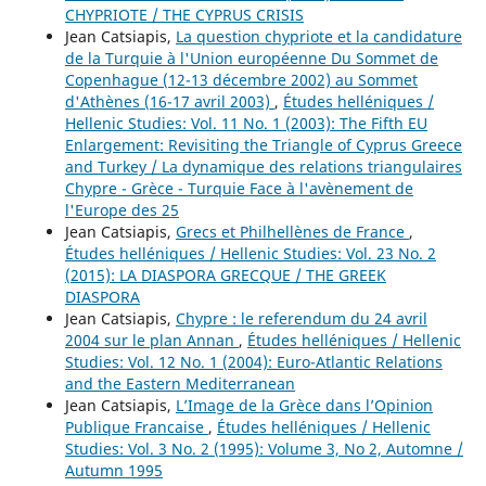
CHYPRIOTE / THE CYPRUS CRISIS
Jean Catsiapis,
La question chypriote et la candidature
de la Turquie à l'Union européenne Du Sommet de
Copenhague (12-13 décembre 2002) au Sommet
d'Athènes (16-17 avril 2003)
,
Études helléniques /
Hellenic Studies: Vol. 11 No. 1 (2003): The Fifth EU
Enlargement: Revisiting the Triangle of Cyprus Greece
and Turkey / La dynamique des relations triangulaires
Chypre - Grèce - Turquie Face à l'avènement de
l'Europe des 25
Jean Catsiapis,
Grecs et Philhellènes de France
,
Études helléniques / Hellenic Studies: Vol. 23 No. 2
(2015): LA DIASPORA GRECQUE / THE GREEK
DIASPORA
Jean Catsiapis,
Chypre : le referendum du 24 avril
2004 sur le plan Annan
,
Études helléniques / Hellenic
Studies: Vol. 12 No. 1 (2004): Euro-Atlantic Relations
and the Eastern Mediterranean
Jean Catsiapis,
L’Image de la Grèce dans l’Opinion
Publique Francaise
,
Études helléniques / Hellenic
Studies: Vol. 3 No. 2 (1995): Volume 3, No 2, Automne /
Autumn 1995