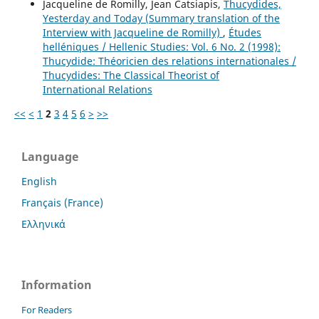
Jacqueline de Romilly, Jean Catsiapis,
Thucydides,
Yesterday and Today (Summary translation of the
Interview with Jacqueline de Romilly)
,
Études
helléniques / Hellenic Studies: Vol. 6 No. 2 (1998):
Thucydide: Théoricien des relations internationales /
Thucydides: The Classical Theorist of
International Relations
<<
<
1
2
3
4
5
6
>
>>
Language
English
Français (France)
Ελληνικά
Information
For Readers