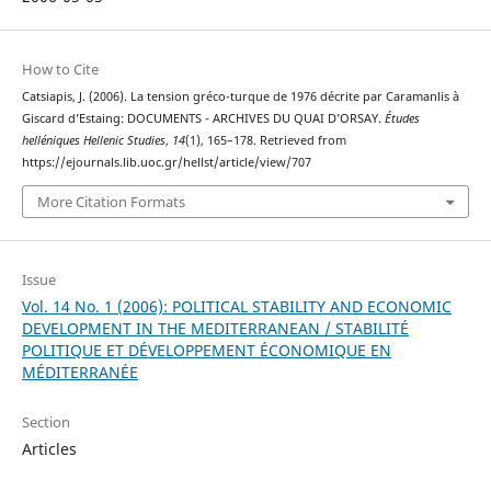
How to Cite
Catsiapis, J. (2006). La tension gréco-turque de 1976 décrite par Caramanlis à
Giscard d’Estaing: DOCUMENTS - ARCHIVES DU QUAI D’ORSAY.
Études
helléniques Hellenic Studies
,
14
(1), 165–178. Retrieved from
https://ejournals.lib.uoc.gr/hellst/article/view/707
More Citation Formats
Issue
Vol. 14 No. 1 (2006): POLITICAL STABILITY AND ECONOMIC
DEVELOPMENT IN THE MEDITERRANEAN / STABILITÉ
POLITIQUE ET DÉVELOPPEMENT ÉCONOMIQUE EN
MÉDITERRANÉE
Section
Articles