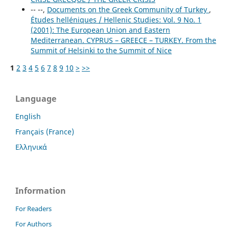
-- --,
Documents on the Greek Community of Turkey
,
Études helléniques / Hellenic Studies: Vol. 9 No. 1
(2001): The European Union and Eastern
Mediterranean. CYPRUS – GREECE – TURKEY. From the
Summit of Helsinki to the Summit of Nice
1
2
3
4
5
6
7
8
9
10
>
>>
Language
English
Français (France)
Ελληνικά
Information
For Readers
For Authors