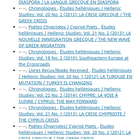
DIASPORA / LA LANGUE GRECQUE EN DIASPORA
-- --,
Chronologies
,
Études helléniques / Hellenic
Studies: Vol. 20 No. 2 (2012): LA CRISE GRECQUE / THE
GREEK CRISIS
-- --,
Poètes Chypriotes / Cypriot Poets
,
Études
helléniques / Hellenic Studies: Vol. 21 No. 2 (2013): LA
NOUVELLE IMMIGRATION GRECQUE / THE NEW WAVE
OF GREEK MIGRATION
-- --,
Chronologies
,
Études helléniques / Hellenic
Studies: Vol. 18 No. 2 (2010): Southeastern Europe at
the Crossroads
-- --,
Livres Reçus/Books Received
,
Études helléniques
/ Hellenic Studies: Vol. 20 No. 1 (2012): LA TURQUIE EN
MUTATION / TURKEY IS CHANGING
-- --,
Chronologies
,
Études helléniques / Hellenic
Studies: Vol. 22 No. 2 (2014): CHYPRE: LA VOIE À
SUIVRE / CYPRUS: THE WAY FORWARD
-- --,
Chronologies
,
Études helléniques / Hellenic
Studies: Vol. 21 No. 1 (2013): LA CRISE CHYPRIOTE /
THE CYPRUS CRISIS
-- --,
Poètes Chypriotes/ Cypriot Poets
,
Études
helléniques / Hellenic Studies: Vol. 20 No. 2 (2012): LA
CRISE GRECQUE / THE GREEK CRISIS