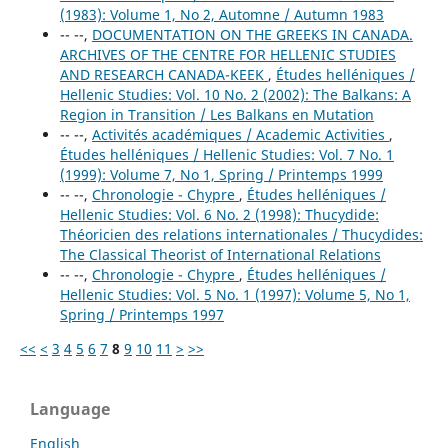
(1983): Volume 1, No 2, Automne / Autumn 1983
-- --,
DOCUMENTATION ON THE GREEKS IN CANADA.
ARCHIVES OF THE CENTRE FOR HELLENIC STUDIES
AND RESEARCH CANADA-KEEK
,
Études helléniques /
Hellenic Studies: Vol. 10 No. 2 (2002): The Balkans: A
Region in Transition / Les Balkans en Mutation
-- --,
Activités académiques / Academic Activities
,
Études helléniques / Hellenic Studies: Vol. 7 No. 1
(1999): Volume 7, No 1, Spring / Printemps 1999
-- --,
Chronologie - Chypre
,
Études helléniques /
Hellenic Studies: Vol. 6 No. 2 (1998): Thucydide:
Théoricien des relations internationales / Thucydides:
The Classical Theorist of International Relations
-- --,
Chronologie - Chypre
,
Études helléniques /
Hellenic Studies: Vol. 5 No. 1 (1997): Volume 5, No 1,
Spring / Printemps 1997
<<
<
3
4
5
6
7
8
9
10
11
>
>>
Language
English