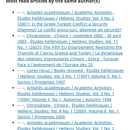
Most read articles by the same author(s)
-- --,
Activités académiques / Academic Activities
,
Études helléniques / Hellenic Studies: Vol. 9 No. 2
(2001): Is the Greek-Turkish Conflict a Security
Dilemma? Le conflit greco-turc: dilemme de sécurité?
-- --,
Chronologie - Chypre 1 novembre 2002 - 30 avril
2003
,
Études helléniques / Hellenic Studies: Vol. 11
No. 1 (2003): The Fifth EU Enlargement: Revisiting the
Triangle of Cyprus Greece and Turkey / La dynamique
des relations triangulaires Chypre - Grèce - Turquie
Face à l'avènement de l'Europe des 25
-- --,
Livres reçus / Books received
,
Études helléniques
/ Hellenic Studies: Vol. 5 No. 1 (1997): Volume 5, No 1,
Spring / Printemps 1997
-- --,
Activités académiques / Academic Activities
,
Études helléniques / Hellenic Studies: Vol. 3 No. 1
(1994): Volume 3, No 1, Automne / Autumn 1994
-- --,
Chronologie - Chypre
,
Études helléniques /
Hellenic Studies: Vol. 8 No. 1 (2000): Volume 8, No. 1,
Spring / Printemps 2000
-- --,
Activités académiques / Academic Activities
,
Études helléniques / Hellenic Studies: Vol. 1 No. 2