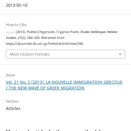
2013-05-10
How to Cite
--, .-.-. (2013). Poètes Chypriotes / Cypriot Poets.
Études helléniques Hellenic
Studies
,
21
(2), 204–205. Retrieved from
https://ejournals.lib.uoc.gr/hellst/article/view/266
More Citation Formats
Issue
Vol. 21 No. 2 (2013): LA NOUVELLE IMMIGRATION GRECQUE
/ THE NEW WAVE OF GREEK MIGRATION
Section
Articles