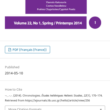
PDF (Français (France))
Published
2014-05-10
How to Cite
--, .-.-. (2014). Chronologies.
Études helléniques Hellenic Studies
,
22
(1), 170–174.
Retrieved from https://ejournals.lib.uoc.gr/hellst/article/view/256
More Citation Formats