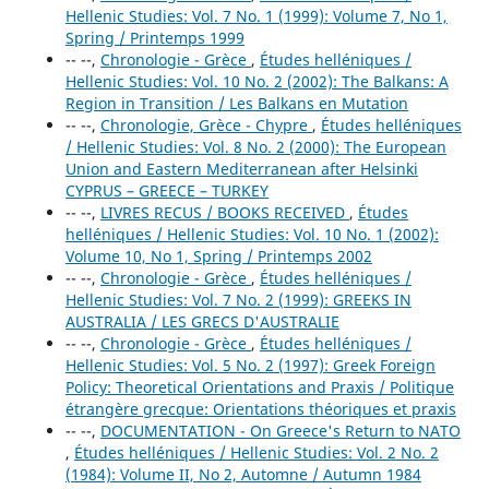
Hellenic Studies: Vol. 7 No. 1 (1999): Volume 7, No 1,
Spring / Printemps 1999
-- --,
Chronologie - Grèce
,
Études helléniques /
Hellenic Studies: Vol. 10 No. 2 (2002): The Balkans: A
Region in Transition / Les Balkans en Mutation
-- --,
Chronologie, Grèce - Chypre
,
Études helléniques
/ Hellenic Studies: Vol. 8 No. 2 (2000): The European
Union and Eastern Mediterranean after Helsinki
CYPRUS – GREECE – TURKEY
-- --,
LIVRES RECUS / BOOKS RECEIVED
,
Études
helléniques / Hellenic Studies: Vol. 10 No. 1 (2002):
Volume 10, No 1, Spring / Printemps 2002
-- --,
Chronologie - Grèce
,
Études helléniques /
Hellenic Studies: Vol. 7 No. 2 (1999): GREEKS IN
AUSTRALIA / LES GRECS D'AUSTRALIE
-- --,
Chronologie - Grèce
,
Études helléniques /
Hellenic Studies: Vol. 5 No. 2 (1997): Greek Foreign
Policy: Theoretical Orientations and Praxis / Politique
étrangère grecque: Orientations théoriques et praxis
-- --,
DOCUMENTATION - On Greece's Return to NATO
,
Études helléniques / Hellenic Studies: Vol. 2 No. 2
(1984): Volume II, No 2, Automne / Autumn 1984