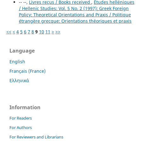
-- --,
Livres reçus / Books received
,
Études helléniques
/ Hellenic Studies: Vol. 5 No. 2 (1997): Greek Foreign
Policy: Theoretical Orientations and Praxis / Politique
étrangère grecque: Orientations théoriques et praxis
<<
<
4
5
6
7
8
9
10
11
>
>>
Language
English
Français (France)
Ελληνικά
Information
For Readers
For Authors
For Reviewers and Librarians