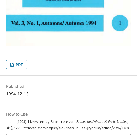
PDF
Published
1994-12-15
How to Cite
--, .-.-. (1994). Livres reçus / Books received.
Études helléniques Hellenic Studies
,
3
(1), 122. Retrieved from https://ejournals.lib.uoc.gr/hellst/article/view/1480