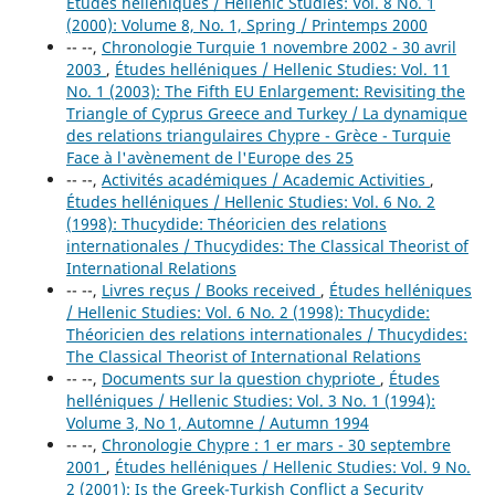
Études helléniques / Hellenic Studies: Vol. 8 No. 1
(2000): Volume 8, No. 1, Spring / Printemps 2000
-- --,
Chronologie Turquie 1 novembre 2002 - 30 avril
2003
,
Études helléniques / Hellenic Studies: Vol. 11
No. 1 (2003): The Fifth EU Enlargement: Revisiting the
Triangle of Cyprus Greece and Turkey / La dynamique
des relations triangulaires Chypre - Grèce - Turquie
Face à l'avènement de l'Europe des 25
-- --,
Activités académiques / Academic Activities
,
Études helléniques / Hellenic Studies: Vol. 6 No. 2
(1998): Thucydide: Théoricien des relations
internationales / Thucydides: The Classical Theorist of
International Relations
-- --,
Livres reçus / Books received
,
Études helléniques
/ Hellenic Studies: Vol. 6 No. 2 (1998): Thucydide:
Théoricien des relations internationales / Thucydides:
The Classical Theorist of International Relations
-- --,
Documents sur la question chypriote
,
Études
helléniques / Hellenic Studies: Vol. 3 No. 1 (1994):
Volume 3, No 1, Automne / Autumn 1994
-- --,
Chronologie Chypre : 1 er mars - 30 septembre
2001
,
Études helléniques / Hellenic Studies: Vol. 9 No.
2 (2001): Is the Greek-Turkish Conflict a Security