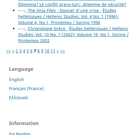
Dilemma? Le conflit greco-turc: dilemme de sécurité?
-- --,
The Imia Files - Dossier d'une crise
,
Études
helléniques / Hellenic Studies: Vol. 4 No. 1 (1996):
Volume 4, No 1, Printemps / Spring 1996
-- --,
Chronologie Grèce
,
Études helléniques / Hellenic
Studies: Vol. 10 No. 1 (2002): Volume 10, No 1, Spring /
Printemps 2002
<<
<
2
3
4
5
6
7
8
9
10
11
>
>>
Language
English
Français (France)
Ελληνικά
Information
For Readers