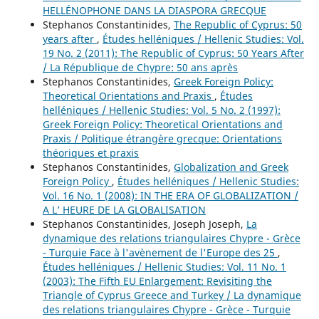
HELLÉNOPHONE DANS LA DIASPORA GRECQUE
Stephanos Constantinides,
The Republic of Cyprus: 50
years after
,
Études helléniques / Hellenic Studies: Vol.
19 No. 2 (2011): The Republic of Cyprus: 50 Years After
/ La République de Chypre: 50 ans après
Stephanos Constantinides,
Greek Foreign Policy:
Theoretical Orientations and Praxis
,
Études
helléniques / Hellenic Studies: Vol. 5 No. 2 (1997):
Greek Foreign Policy: Theoretical Orientations and
Praxis / Politique étrangère grecque: Orientations
théoriques et praxis
Stephanos Constantinides,
Globalization and Greek
Foreign Policy
,
Études helléniques / Hellenic Studies:
Vol. 16 No. 1 (2008): IN THE ERA OF GLOBALIZATION /
A L’ HEURE DE LA GLOBALISATION
Stephanos Constantinides, Joseph Joseph,
La
dynamique des relations triangulaires Chypre - Grèce
- Turquie Face à l'avènement de l'Europe des 25
,
Études helléniques / Hellenic Studies: Vol. 11 No. 1
(2003): The Fifth EU Enlargement: Revisiting the
Triangle of Cyprus Greece and Turkey / La dynamique
des relations triangulaires Chypre - Grèce - Turquie