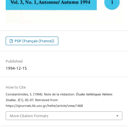
PDF (Français (France))
Published
1994-12-15
How to Cite
Constantinides, S. (1994). Note de la rédaction.
Études helléniques Hellenic
Studies
,
3
(1), 05–07. Retrieved from
https://ejournals.lib.uoc.gr/hellst/article/view/1468
More Citation Formats