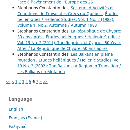
Face à l'avènement de l'Europe des 25
Stephanos Constantinides,
Secteurs d’Activités et
Conditions de Travail des Grecs du Québec
,
Études
helléniques / Hellenic Studies: Vol. 1 No. 2 (1983):
Volume 1, No 2, Automne / Autumn 1983
Stephanos Constantinides,
La République de Chypre:
50 ans après
,
Études helléniques / Hellenic Studies:
Vol. 19 No. 2 (2011): The Republic of Cyprus: 50 Years
After / La République de Chypre: 50 ans après
Stephanos Constantinides,
Les Balkans en pleine
mutation
,
Études helléniques / Hellenic Studies: Vol.
10 No. 2 (2002): The Balkans: A Region in Transition /
Les Balkans en Mutation
<<
<
1
2
3
4
5
6
7
>
>>
Language
English
Français (France)
Ελληνικά