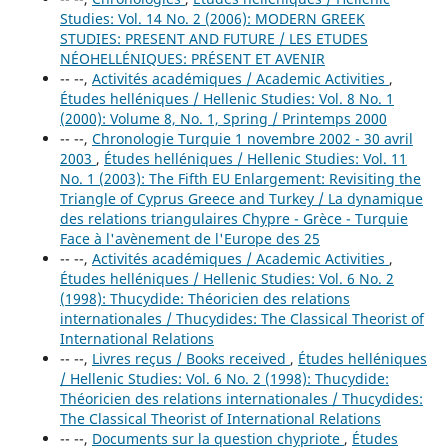
Studies: Vol. 14 No. 2 (2006): MODERN GREEK
STUDIES: PRESENT AND FUTURE / LES ETUDES
NÉOHELLÉNIQUES: PRÉSENT ET AVENIR
-- --,
Activités académiques / Academic Activities
,
Études helléniques / Hellenic Studies: Vol. 8 No. 1
(2000): Volume 8, No. 1, Spring / Printemps 2000
-- --,
Chronologie Turquie 1 novembre 2002 - 30 avril
2003
,
Études helléniques / Hellenic Studies: Vol. 11
No. 1 (2003): The Fifth EU Enlargement: Revisiting the
Triangle of Cyprus Greece and Turkey / La dynamique
des relations triangulaires Chypre - Grèce - Turquie
Face à l'avènement de l'Europe des 25
-- --,
Activités académiques / Academic Activities
,
Études helléniques / Hellenic Studies: Vol. 6 No. 2
(1998): Thucydide: Théoricien des relations
internationales / Thucydides: The Classical Theorist of
International Relations
-- --,
Livres reçus / Books received
,
Études helléniques
/ Hellenic Studies: Vol. 6 No. 2 (1998): Thucydide:
Théoricien des relations internationales / Thucydides:
The Classical Theorist of International Relations
-- --,
Documents sur la question chypriote
,
Études