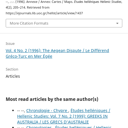
--, .-.-. (1996). Annexe / Annex: Cartes / Maps.
Études helléniques Hellenic Studies
,
4
(2), 205–214. Retrieved from
https://ejournals.lib.uoc.gr/hellst/article/view/1437
More Citation Formats
Issue
Vol. 4 No. 2 (1996): The Aegean Dispute / Le Différend
Gréco-Turc en Mer Égée
Section
Articles
Most read articles by the same author(s)
-- --,
Chronologie - Chypre
,
Études helléniques /
Hellenic Studies: Vol. 7 No. 2 (1999): GREEKS IN
AUSTRALIA / LES GRECS D'AUSTRALIE
-- --,
Chronologies
,
Études helléniques / Hellenic