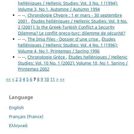
helléniques / Hellenic Studies: Vol. 3 No. 1 (1994):
Volume 3, No 1, Automne / Autumn 1994
-- --,
Chronologie Chypre : 1 er mars - 30 septembre
2001
,
Études helléniques / Hellenic Studies: Vol. 9 No.
2 (2001): Is the Greek-Turkish Conflict a Security
Dilemma? Le conflit greco-turc: dilemme de sécurité?
-- --,
The Imia Files - Dossier d'une crise
,
Études
helléniques / Hellenic Studies: Vol. 4 No. 1 (1996):
Volume 4, No 1, Printemps / Spring 1996
-- --,
Chronologie Grèce
,
Études helléniques / Hellenic
Studies: Vol. 10 No. 1 (2002): Volume 10, No 1, Spring /
Printemps 2002
<<
<
2
3
4
5
6
7
8
9
10
11
>
>>
Language
English
Français (France)
Ελληνικά