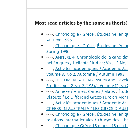
Most read articles by the same author(s)
-- --,
Chronologie - Grèce
,
Études helléniqu
Autumn 1995
-- --,
Chronologie - Grèce
,
Études helléniqu
Spring 1996
-- --,
ANNEXE 4: Chronologie de la candidat
helléniques / Hellenic Studies: Vol. 12 No
-- --,
Activités académiques / Academic Act
Volume 3, No 2, Automne / Autumn 1995
-- --,
DOCUMENTATION - Issues and Develo
Studies: Vol. 2 No. 2 (1984): Volume II, N
-- --,
Annexe / Annex: Cartes / Maps
,
Étude
Dispute / Le Différend Gréco-Turc en Mer
-- --,
Activités académiques / Academic Act
GREEKS IN AUSTRALIA / LES GRECS D'AUS
-- --,
Chronologie - Grèce
,
Études helléniqu
relations internationales / Thucydides: The
-- --,
Chronologie Grèce 15 mars - 15 octo