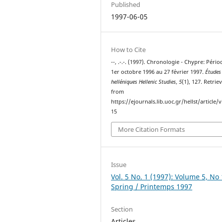
Published
1997-06-05
How to Cite
--, .-.-. (1997). Chronologie - Chypre: Péri
1er octobre 1996 au 27 février 1997.
Études
helléniques Hellenic Studies
,
5
(1), 127. Retrie
from
https://ejournals.lib.uoc.gr/hellst/article/
15
More Citation Formats
Issue
Vol. 5 No. 1 (1997): Volume 5, No 
Spring / Printemps 1997
Section
Articles