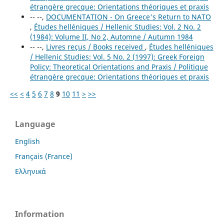
étrangère grecque: Orientations théoriques et praxis
-- --,
DOCUMENTATION - On Greece's Return to NATO
,
Études helléniques / Hellenic Studies: Vol. 2 No. 2
(1984): Volume II, No 2, Automne / Autumn 1984
-- --,
Livres reçus / Books received
,
Études helléniques
/ Hellenic Studies: Vol. 5 No. 2 (1997): Greek Foreign
Policy: Theoretical Orientations and Praxis / Politique
étrangère grecque: Orientations théoriques et praxis
<<
<
4
5
6
7
8
9
10
11
>
>>
Language
English
Français (France)
Ελληνικά
Information