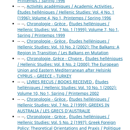
Printemps / Spring 1996
-- --,
Activités académiques / Academic Activities
,
Études helléniques / Hellenic Studies: Vol. 4 No. 1
(1996): Volume 4, No 1, Printemps / Spring 1996
-- --,
Chronologie - Grèce
,
Études helléniques /
Hellenic Studies: Vol. 7 No. 1 (1999): Volume 7, No 1,
Spring / Printemps 1999
-- --,
Chronologie - Grèce
,
Études helléniques /
Hellenic Studies: Vol. 10 No. 2 (2002): The Balkans: A
Region in Transition / Les Balkans en Mutation
-- --,
Chronologie, Grèce - Chypre
,
Études helléniques
/ Hellenic Studies: Vol. 8 No. 2 (2000): The European
Union and Eastern Mediterranean after Helsinki
CYPRUS – GREECE – TURKEY
-- --,
LIVRES RECUS / BOOKS RECEIVED
,
Études
helléniques / Hellenic Studies: Vol. 10 No. 1 (2002):
Volume 10, No 1, Spring / Printemps 2002
-- --,
Chronologie - Grèce
,
Études helléniques /
Hellenic Studies: Vol. 7 No. 2 (1999): GREEKS IN
AUSTRALIA / LES GRECS D'AUSTRALIE
-- --,
Chronologie - Grèce
,
Études helléniques /
Hellenic Studies: Vol. 5 No. 2 (1997): Greek Foreign
Policy: Theoretical Orientations and Praxis / Politique