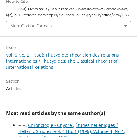
How to Cite
--, .-.-. (1998). Livres reçus / Books received.
Études helléniques Hellenic Studies
,
6
(2), 220. Retrieved from https://ejournals.lib.uoc.gr/hellst/article/view/1375
More Citation Formats
Issue
Vol. 6 No. 2 (1998): Thucydide: Théoricien des relations
internationales / Thucydides: The Classical Theorist of
International Relations
Section
Articles
Most read articles by the same author(s)
-- --,
Chronologie - Chypre
,
Études helléniques /
Hellenic Studies: Vol. 4 No. 1 (1996): Volume 4, No 1,