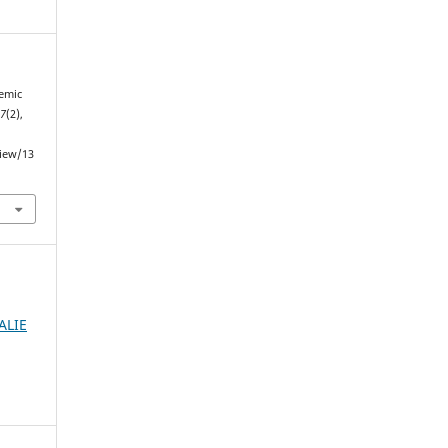
demic
,
7
(2),
view/13
ALIE