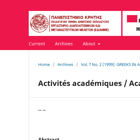
Current
Archives
About
Home
/
Archives
/
Vol. 7 No. 2 (1999): GREEKS I
Activités académiques / Ac
-- --
Abstract