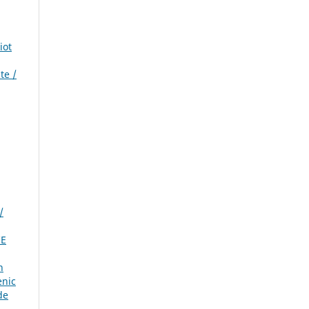
iot
te /
/
IE
n
enic
de