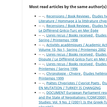
Most read articles by the same author(s)
-- --,
Recensions / Book Reviews
,
Études he
Literature / Hommage à la littérature chyp
-- --,
Recensions / Book Reviews
,
Études he
Le Différend Gréco-Turc en Mer Égée
-- --,
Livres reçus / Books received
,
Études 
Spring / Printemps 1998
-- --,
Activités académiques / Academic Act
Volume 10, No 1, Spring / Printemps 2002
-- --,
Livres reçus / Books received
,
Études 
Dispute / Le Différend Gréco-Turc en Mer
-- --,
Livres reçus / Books received
,
Études 
Printemps / Spring 1996
-- --,
Chronologie - Chypre
,
Études helléniq
Printemps 1999
-- --,
Poètes Chypriotes / Cypriot Poets
,
Ét
EN MUTATION / TURKEY IS CHANGING
-- --,
DOCUMENT European Parliament resol
and the State of Negotiations (COM(2000)
Studies: Vol. 9 No. 2 (2001): Is the Greek-
sécurité?