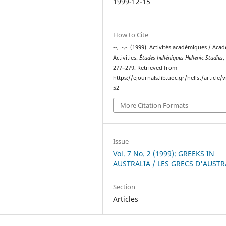
1999-12-15
How to Cite
--, .-.-. (1999). Activités académiques / Aca
Activities.
Études helléniques Hellenic Studies
277–279. Retrieved from
https://ejournals.lib.uoc.gr/hellst/article/
52
More Citation Formats
Issue
Vol. 7 No. 2 (1999): GREEKS IN
AUSTRALIA / LES GRECS D'AUSTR
Section
Articles