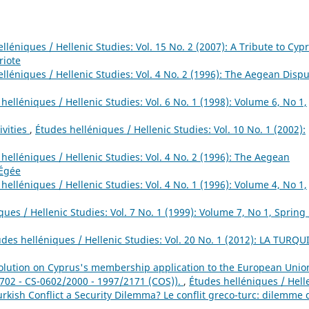
lléniques / Hellenic Studies: Vol. 15 No. 2 (2007): A Tribute to Cypr
riote
lléniques / Hellenic Studies: Vol. 4 No. 2 (1996): The Aegean Dispu
helléniques / Hellenic Studies: Vol. 6 No. 1 (1998): Volume 6, No 1,
ivities
,
Études helléniques / Hellenic Studies: Vol. 10 No. 1 (2002):
helléniques / Hellenic Studies: Vol. 4 No. 2 (1996): The Aegean
 Égée
helléniques / Hellenic Studies: Vol. 4 No. 1 (1996): Volume 4, No 1,
ues / Hellenic Studies: Vol. 7 No. 1 (1999): Volume 7, No 1, Spring 
udes helléniques / Hellenic Studies: Vol. 20 No. 1 (2012): LA TURQU
ution on Cyprus's membership application to the European Unio
 702 - CS-0602/2000 - 1997/2171 (COS)).
,
Études helléniques / Hell
Turkish Conflict a Security Dilemma? Le conflit greco-turc: dilemme 