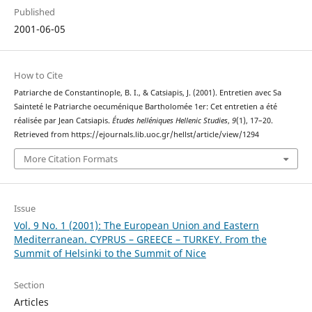
Published
2001-06-05
How to Cite
Patriarche de Constantinople, B. I., & Catsiapis, J. (2001). Entretien avec Sa
Sainteté le Patriarche oecuménique Bartholomée 1er: Cet entretien a été
réalisée par Jean Catsiapis.
Études helléniques Hellenic Studies
,
9
(1), 17–20.
Retrieved from https://ejournals.lib.uoc.gr/hellst/article/view/1294
More Citation Formats
Issue
Vol. 9 No. 1 (2001): The European Union and Eastern
Mediterranean. CYPRUS – GREECE – TURKEY. From the
Summit of Helsinki to the Summit of Nice
Section
Articles