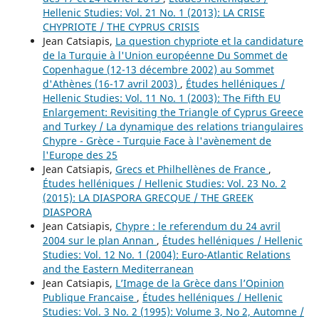
Hellenic Studies: Vol. 21 No. 1 (2013): LA CRISE
CHYPRIOTE / THE CYPRUS CRISIS
Jean Catsiapis,
La question chypriote et la candidature
de la Turquie à l'Union européenne Du Sommet de
Copenhague (12-13 décembre 2002) au Sommet
d'Athènes (16-17 avril 2003)
,
Études helléniques /
Hellenic Studies: Vol. 11 No. 1 (2003): The Fifth EU
Enlargement: Revisiting the Triangle of Cyprus Greece
and Turkey / La dynamique des relations triangulaires
Chypre - Grèce - Turquie Face à l'avènement de
l'Europe des 25
Jean Catsiapis,
Grecs et Philhellènes de France
,
Études helléniques / Hellenic Studies: Vol. 23 No. 2
(2015): LA DIASPORA GRECQUE / THE GREEK
DIASPORA
Jean Catsiapis,
Chypre : le referendum du 24 avril
2004 sur le plan Annan
,
Études helléniques / Hellenic
Studies: Vol. 12 No. 1 (2004): Euro-Atlantic Relations
and the Eastern Mediterranean
Jean Catsiapis,
L’Image de la Grèce dans l’Opinion
Publique Francaise
,
Études helléniques / Hellenic
Studies: Vol. 3 No. 2 (1995): Volume 3, No 2, Automne /