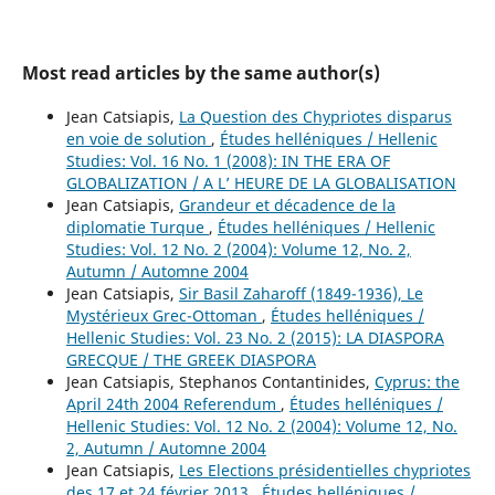
Most read articles by the same author(s)
Jean Catsiapis,
La Question des Chypriotes disparus
en voie de solution
,
Études helléniques / Hellenic
Studies: Vol. 16 No. 1 (2008): IN THE ERA OF
GLOBALIZATION / A L’ HEURE DE LA GLOBALISATION
Jean Catsiapis,
Grandeur et décadence de la
diplomatie Turque
,
Études helléniques / Hellenic
Studies: Vol. 12 No. 2 (2004): Volume 12, No. 2,
Autumn / Automne 2004
Jean Catsiapis,
Sir Basil Zaharoff (1849-1936), Le
Mystérieux Grec-Ottoman
,
Études helléniques /
Hellenic Studies: Vol. 23 No. 2 (2015): LA DIASPORA
GRECQUE / THE GREEK DIASPORA
Jean Catsiapis, Stephanos Contantinides,
Cyprus: the
April 24th 2004 Referendum
,
Études helléniques /
Hellenic Studies: Vol. 12 No. 2 (2004): Volume 12, No.
2, Autumn / Automne 2004
Jean Catsiapis,
Les Elections présidentielles chypriotes
des 17 et 24 février 2013
,
Études helléniques /