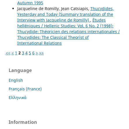
Autumn 1995
Jacqueline de Romilly, Jean Catsiapis,
Thucydides,
Yesterday and Today (Summary translation of the
Interview with Jacqueline de Romilly)
,
Études
helléniques / Hellenic Studies: Vol. 6 No. 2 (1998):
Thucydide: Théoricien des relations internationales /
Thucydides: The Classical Theorist of
International Relations
<<
<
1
2
3
4
5
6
>
>>
Language
English
Français (France)
Ελληνικά
Information