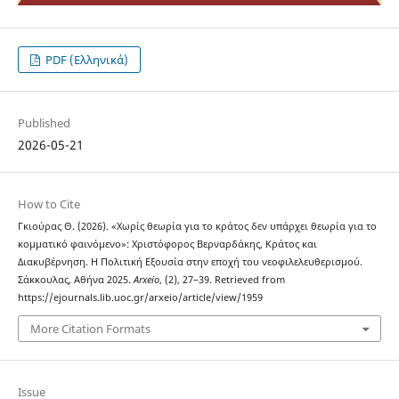
PDF (Ελληνικά)
Published
2026-05-21
How to Cite
Γκιούρας Θ. (2026). «Χωρίς θεωρία για το κράτος δεν υπάρχει θεωρία για το
κομματικό φαινόμενο»: Χριστόφορος Βερναρδάκης, Κράτος και
Διακυβέρνηση. Η Πολιτική Εξουσία στην εποχή του νεοφιλελευθερισμού.
Σάκκουλας, Αθήνα 2025.
Arxeio
, (2), 27–39. Retrieved from
https://ejournals.lib.uoc.gr/arxeio/article/view/1959
More Citation Formats
Issue