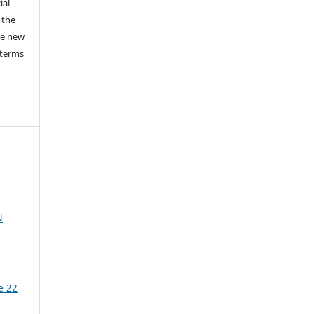
ial
 the
he new
 terms
Ν
e 22