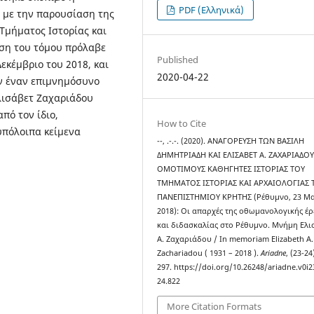
PDF (Ελληνικά)
 με την παρουσίαση της
Τμήματος Ιστορίας και
υση του τόμου πρόλαβε
Published
εκέμβριο του 2018, και
2020-04-22
ην έναν επιμνημόσυνο
λισάβετ Ζαχαριάδου
πό τον ίδιο,
How to Cite
υπόλοιπα κείμενα
--, .-.-. (2020). ΑΝΑΓΟΡΕΥΣΗ ΤΩΝ ΒΑΣΙΛΗ
ΔΗΜΗΤΡΙΑΔΗ ΚΑΙ ΕΛΙΣΑΒΕΤ Α. ΖΑΧΑΡΙΑΔΟΥ
ΟΜΟΤΙΜΟΥΣ ΚΑΘΗΓΗΤΕΣ ΙΣΤΟΡΙΑΣ ΤΟΥ
ΤΜΗΜΑΤΟΣ ΙΣΤΟΡΙΑΣ ΚΑΙ ΑΡΧΑΙΟΛΟΓΙΑΣ 
ΠΑΝΕΠΙΣΤΗΜΙΟΥ ΚΡΗΤΗΣ (Ρέθυμνο, 23 Μ
2018): Οι απαρχές της οθωμανολογικής έ
και διδασκαλίας στο Ρέθυμνο. Μνήμη Ελι
Α. Ζαχαριάδου / In memoriam Elizabeth A.
Zachariadou ( 1931 – 2018 ).
Ariadne
, (23-24
297. https://doi.org/10.26248/ariadne.v0i2
24.822
More Citation Formats