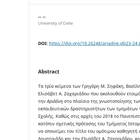
-- --
University of Crete
DOI:
https://doi.org/10.26248/ariadne.v0i23-24.
Abstract
Τα τρία κείμενα των Γρηγόρη Μ. Σηφάκη, Βασίλ
Ελισάβετ Α. Ζαχαριάδου που ακολουθούν ετοιμά
την
Αριάδνη
στο πλαίσιο της γνωστοποίησης τω
εκπαιδευτικών δραστηριοτήτων των τμημάτων 
Σχολής. Καθώς στις αρχές του 2018 το Πανεπισ
κατόπιν σχετικής πρότασης του Τμήματος Ιστορί
να απονείμει τον τίτλο του ομότιμου καθηγητή
Δημητριάδη και την Ελισάβετ Α. Ζαχαριάδου, κρ