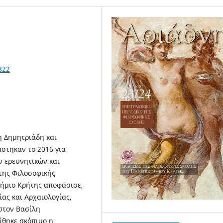
822
η Δημητριάδη και
στηκαν το 2016 για
ν ερευνητικών και
της Φιλοσοφικής
τήμιο Κρήτης αποφάσισε,
ας και Αρχαιολογίας,
 στον Βασίλη
ίθηκε σκόπιμο η