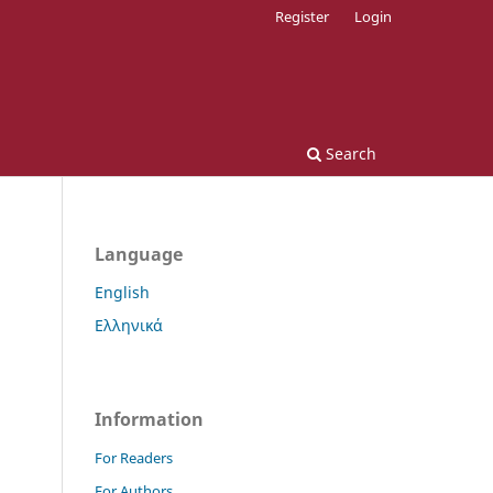
Register
Login
Search
Language
English
Ελληνικά
Information
For Readers
For Authors