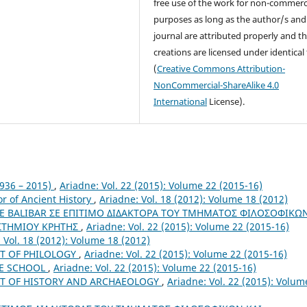
free use of the work for non-commerc
purposes as long as the author/s and
journal are attributed properly and t
creations are licensed under identical
(
Creative Commons Attribution-
NonCommercial-ShareAlike 4.0
International
License).
936 – 2015)
,
Ariadne: Vol. 22 (2015): Volume 22 (2015-16)
r of Ancient History
,
Ariadne: Vol. 18 (2012): Volume 18 (2012)
E BALIBAR ΣΕ ΕΠΙΤΙΜΟ ΔΙΔΑΚΤΟΡΑ ΤΟΥ ΤΜΗΜΑΤΟΣ ΦΙΛΟΣΟΦΙΚΩ
ΣΤΗΜΙΟΥ ΚΡΗΤΗΣ
,
Ariadne: Vol. 22 (2015): Volume 22 (2015-16)
 Vol. 18 (2012): Volume 18 (2012)
T OF PHILOLOGY
,
Ariadne: Vol. 22 (2015): Volume 22 (2015-16)
HE SCHOOL
,
Ariadne: Vol. 22 (2015): Volume 22 (2015-16)
T OF HISTORY AND ARCHAEOLOGY
,
Ariadne: Vol. 22 (2015): Volum