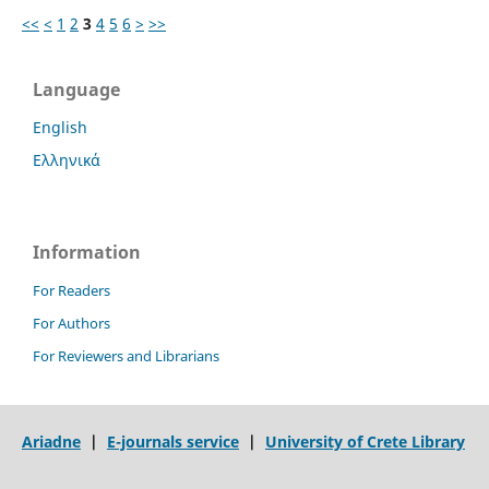
<<
<
1
2
3
4
5
6
>
>>
Language
English
Ελληνικά
Information
For Readers
For Authors
For Reviewers and Librarians
Ariadne
|
E-journals service
|
University of Crete Library