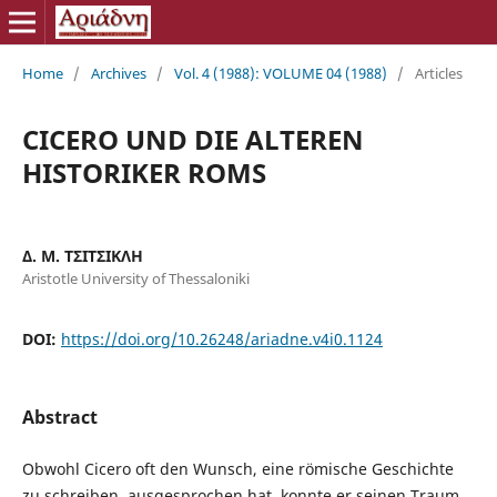
Home
/
Archives
/
Vol. 4 (1988): VOLUME 04 (1988)
/
Articles
CICERO UND DIE ALTEREN
HISTORIKER ROMS
Δ. Μ. ΤΣΙΤΣΙΚΛΗ
Aristotle University of Thessaloniki
DOI:
https://doi.org/10.26248/ariadne.v4i0.1124
Abstract
Obwohl Cicero oft den Wunsch, eine römische Geschichte
zu schreiben, ausgesprochen hat, konnte er seinen Traum