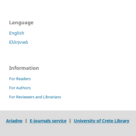
Language
English
Ελληνικά
Information
For Readers
For Authors
For Reviewers and Librarians
Ariadne
|
E-journals service
|
University of Crete Library