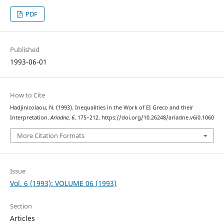
PDF
Published
1993-06-01
How to Cite
Hadjinicolaou, N. (1993). Inequalities in the Work of ΕΙ Greco and their
Interpretation.
Ariadne
,
6
, 175–212. https://doi.org/10.26248/ariadne.v6i0.1060
More Citation Formats
Issue
Vol. 6 (1993): VOLUME 06 (1993)
Section
Articles