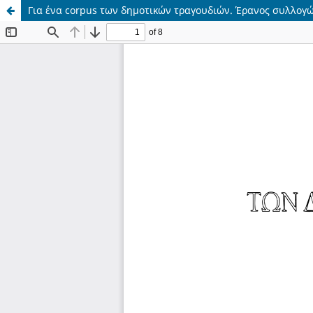
Για ένα corpus των δημοτικών τραγουδιών. Έρανος συλλογ