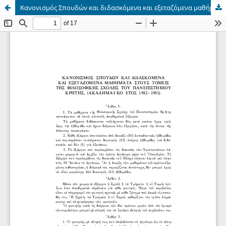
Κανονισμός Σπουδών και διδασκόμενα και εξεταζόμενα μαθήματα στους Τομείς της Φιλοσοφικής Σχολής του Πανεπιστημίου Κρήτης (ακαδημαϊκό έτος 1982-1983)