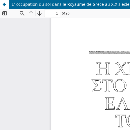
L' occupation du sol dans le Royaume de Grece au XIX siecle