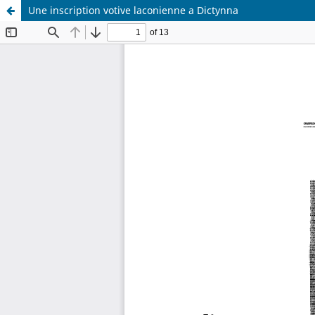
Une inscription votive laconienne a Dictynna